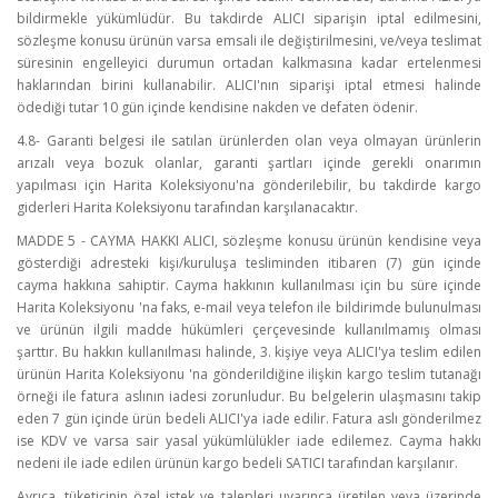
bildirmekle yükümlüdür. Bu takdirde ALICI siparişin iptal edilmesini,
sözleşme konusu ürünün varsa emsali ile değiştirilmesini, ve/veya teslimat
süresinin engelleyici durumun ortadan kalkmasına kadar ertelenmesi
haklarından birini kullanabilir. ALICI'nın siparişi iptal etmesi halinde
ödediği tutar 10 gün içinde kendisine nakden ve defaten ödenir.
4.8- Garanti belgesi ile satılan ürünlerden olan veya olmayan ürünlerin
arızalı veya bozuk olanlar, garanti şartları içinde gerekli onarımın
yapılması için Harita Koleksiyonu'na gönderilebilir, bu takdirde kargo
giderleri Harita Koleksiyonu tarafından karşılanacaktır.
MADDE 5 - CAYMA HAKKI ALICI, sözleşme konusu ürünün kendisine veya
gösterdiği adresteki kişi/kuruluşa tesliminden itibaren (7) gün içinde
cayma hakkına sahiptir. Cayma hakkının kullanılması için bu süre içinde
Harita Koleksiyonu 'na faks, e-mail veya telefon ile bildirimde bulunulması
ve ürünün ilgili madde hükümleri çerçevesinde kullanılmamış olması
şarttır. Bu hakkın kullanılması halinde, 3. kişiye veya ALICI'ya teslim edilen
ürünün Harita Koleksiyonu 'na gönderildiğine ilişkin kargo teslim tutanağı
örneği ile fatura aslının iadesi zorunludur. Bu belgelerin ulaşmasını takip
eden 7 gün içinde ürün bedeli ALICI'ya iade edilir. Fatura aslı gönderilmez
ise KDV ve varsa sair yasal yükümlülükler iade edilemez. Cayma hakkı
nedeni ile iade edilen ürünün kargo bedeli SATICI tarafından karşılanır.
Ayrıca, tüketicinin özel istek ve talepleri uyarınca üretilen veya üzerinde