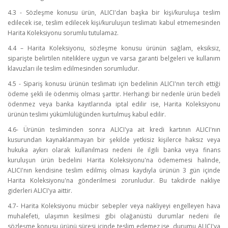
4.3 - Sözleşme konusu ürün, ALICI'dan başka bir kişi/kuruluşa teslim
edilecek ise, teslim edilecek kişi/kuruluşun teslimatı kabul etmemesinden
Harita Koleksiyonu sorumlu tutulamaz.
4.4 – Harita Koleksiyonu, sözleşme konusu ürünün sağlam, eksiksiz,
siparişte belirtilen niteliklere uygun ve varsa garanti belgeleri ve kullanım
klavuzları ile teslim edilmesinden sorumludur.
4.5 - Sipariş konusu ürünün teslimatı için bedelinin ALICI'nın tercih ettiği
ödeme şekli ile ödenmiş olması şarttır. Herhangi bir nedenle ürün bedeli
ödenmez veya banka kayıtlarında iptal edilir ise, Harita Koleksiyonu
ürünün teslimi yükümlülüğünden kurtulmuş kabul edilir.
4.6- Ürünün tesliminden sonra ALICI'ya ait kredi kartının ALICI'nın
kusurundan kaynaklanmayan bir şekilde yetkisiz kişilerce haksız veya
hukuka aykırı olarak kullanılması nedeni ile ilgili banka veya finans
kuruluşun ürün bedelini Harita Koleksiyonu'na ödememesi halinde,
ALICI'nın kendisine teslim edilmiş olması kaydıyla ürünün 3 gün içinde
Harita Koleksiyonu'na gönderilmesi zorunludur. Bu takdirde nakliye
giderleri ALICI'ya aittir.
4.7- Harita Koleksiyonu mücbir sebepler veya nakliyeyi engelleyen hava
muhalefeti, ulaşımın kesilmesi gibi olağanüstü durumlar nedeni ile
sözleşme konusu ürünü süresi içinde teslim edemez ise, durumu ALICI'ya