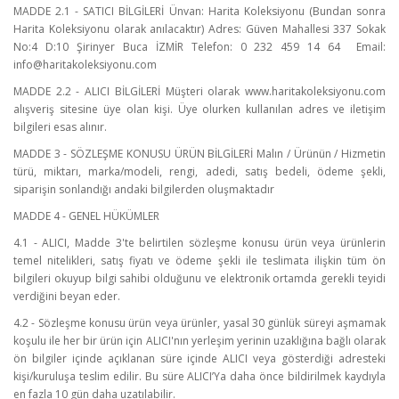
MADDE 2.1 - SATICI BİLGİLERİ Ünvan: Harita Koleksiyonu (Bundan sonra
Harita Koleksiyonu olarak anılacaktır) Adres: Güven Mahallesi 337 Sokak
No:4 D:10 Şirinyer Buca İZMİR Telefon: 0 232 459 14 64 Email:
info@haritakoleksiyonu.com
MADDE 2.2 - ALICI BİLGİLERİ Müşteri olarak www.haritakoleksiyonu.com
alışveriş sitesine üye olan kişi. Üye olurken kullanılan adres ve iletişim
bilgileri esas alınır.
MADDE 3 - SÖZLEŞME KONUSU ÜRÜN BİLGİLERİ Malın / Ürünün / Hizmetin
türü, miktarı, marka/modeli, rengi, adedi, satış bedeli, ödeme şekli,
siparişin sonlandığı andaki bilgilerden oluşmaktadır
MADDE 4 - GENEL HÜKÜMLER
4.1 - ALICI, Madde 3'te belirtilen sözleşme konusu ürün veya ürünlerin
temel nitelikleri, satış fiyatı ve ödeme şekli ile teslimata ilişkin tüm ön
bilgileri okuyup bilgi sahibi olduğunu ve elektronik ortamda gerekli teyidi
verdiğini beyan eder.
4.2 - Sözleşme konusu ürün veya ürünler, yasal 30 günlük süreyi aşmamak
koşulu ile her bir ürün için ALICI'nın yerleşim yerinin uzaklığına bağlı olarak
ön bilgiler içinde açıklanan süre içinde ALICI veya gösterdiği adresteki
kişi/kuruluşa teslim edilir. Bu süre ALICI’Ya daha önce bildirilmek kaydıyla
en fazla 10 gün daha uzatılabilir.