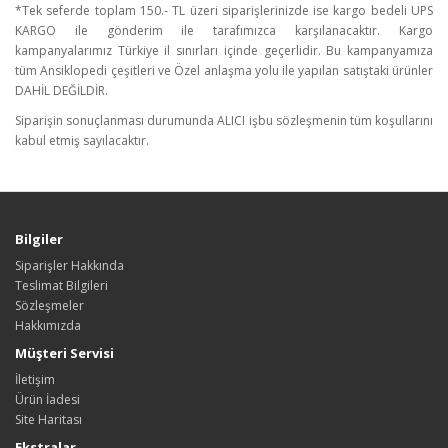
*Tek seferde toplam 150.- TL üzeri siparişlerinizde ise kargo bedeli UPS
KARGO ile gönderim ile tarafımızca karşılanacaktır. Kargo
kampanyalarımız Türkiye il sınırları içinde geçerlidir. Bu kampanyamıza
tüm Ansiklopedi çeşitleri ve Özel anlaşma yolu ile yapılan satıştaki ürünler
DAHİL DEĞİLDİR.
Siparişin sonuçlanması durumunda ALICI işbu sözleşmenin tüm koşullarını
kabul etmiş sayılacaktır.
Bilgiler
Siparişler Hakkında
Teslimat Bilgileri
Sözleşmeler
Hakkımızda
Müşteri Servisi
İletişim
Ürün İadesi
Site Haritası
Ekstralar