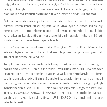
değişiklik ya da ilaveler yapılarak kişiye özel hale getirilen mallarda ve
niteliği itibariyle hızlı bozulma veya son kullanma tarihi geçme ihtimali
olan mallar söz konusu olduğunda tüketici cayma hakkını kullanamaz.
Ödemenin kredi kartı veya benzeri bir ödeme kartı ile yapılması halinde
tüketici, kartın kendi rızası dışında ve hukuka aykırı biçimde kullanıldığı
gerekçesiyle ödeme işleminin iptal edilmesini talep edebilir. Bu halde,
kartı çıkaran kuruluş itirazın kendisine bildirilmesinden itibaren 10 gün
içinde ödeme tutarını tüketiciye iade eder.
İşbu sözleşmenin uygulanmasında, Sanayi ve Ticaret Bakanlığınca ilan
edilen değere kadar Tüketici Hakem Heyetleri ile yerleşim yerindeki
Tüketici Mahkemeleri yetkilidir.
Talepleriniz sipariş sonunda belirlemiş olduğunuz teslimat tipine göre
hazırlanmak üzere işleme alınacaktır. İzmir/Buca merkezli şirketimizden
ürünleri direk kendiniz teslim alabilir veya kargo firmalarıyla gönderim
yapılmasını talep edebilirsiniz. Siparişleriniz onaylandıktan sonra en geç 3
(üç) iş günü sonunda Kargo firmasına teslim edilir. Kargo yoluyla
gönderimleriniz için *150.- TL altındaki siparişlerde kargo masrafı MAL
TESLİM ESNASINDA KARGO FİRMASINA ödenecektir. Gönderiler Müşteri
tarafından aksi belirtilmedikçe UPS KARGO ile indirimli olarak
gönderilecektir.