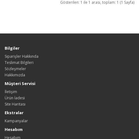
Gösterilen: 1 ile 1 arası, toplam: 1 (1 Sayfa)
Bilgiler
Siparişler Hakkında
Teslimat Bilgileri
Sözleşmeler
Hakkımızda
Müşteri Servisi
İletişim
Ürün İadesi
Site Haritası
Ekstralar
Kampanyalar
Hesabım
Hesabım