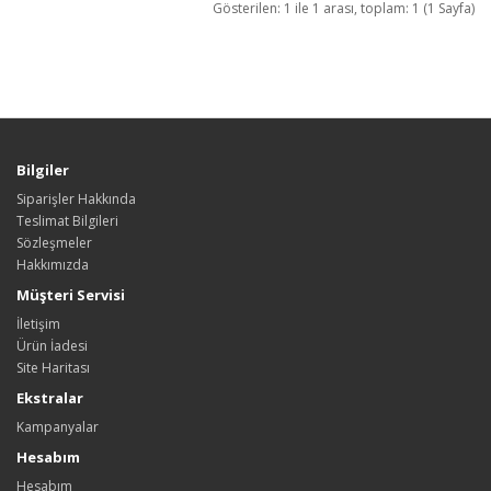
Gösterilen: 1 ile 1 arası, toplam: 1 (1 Sayfa)
Bilgiler
Siparişler Hakkında
Teslimat Bilgileri
Sözleşmeler
Hakkımızda
Müşteri Servisi
İletişim
Ürün İadesi
Site Haritası
Ekstralar
Kampanyalar
Hesabım
Hesabım