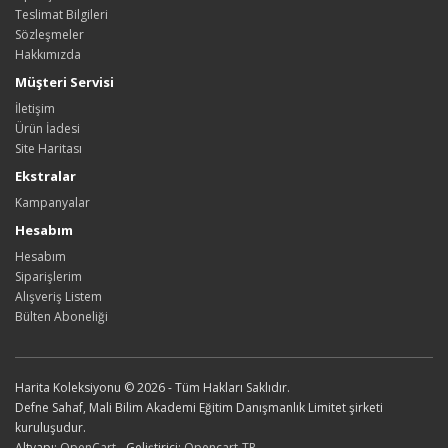
Teslimat Bilgileri
Sözleşmeler
Hakkımızda
Müşteri Servisi
İletişim
Ürün İadesi
Site Haritası
Ekstralar
Kampanyalar
Hesabım
Hesabım
Siparişlerim
Alışveriş Listem
Bülten Aboneliği
Harita Koleksiyonu © 2026 - Tüm Hakları Saklıdır.
Defne Sahaf, Mali Bilim Akademi Eğitim Danışmanlık Limitet şirketi
kuruluşudur.
Altyapı:
OpenCart
- Geliştirici:
Opencart-TR