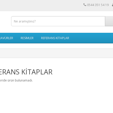
0544 351 54 19
RAVÜRLER
RESİMLER
REFERANS KİTAPLAR
ERANS KİTAPLAR
oride ürün bulunamadı.