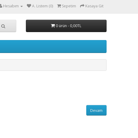
Hesabım
A. Listem (0)
Sepetim
Kasaya Git
0 ürün - 0,00TL
Devam